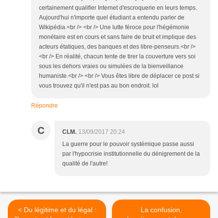
certainement qualifier Internet d'escroquerie en leurs temps.
Aujourd'hui n'importe quel étudiant a entendu parler de
Wikipédia.<br /> <br /> Une lutte féroce pour l'hégémonie
monétaire est en cours et sans faire de bruit et implique des
acteurs étatiques, des banques et des libre-penseurs.<br />
<br /> En réalité, chacun tente de tirer la couverture vers soi
sous les dehors vraies ou simulées de la bienveillance
humaniste.<br /> <br /> Vous êtes libre de déplacer ce post si
vous trouvez qu'il n'est pas au bon endroit. lol
Répondre
C
CLM.
13/09/2017 20:24
La guerre pour le pouvoir systémique passe aussi
par l'hypocrisie institutionnelle du dénigrement de la
qualité de l'autre!
< Du légitime et du légal :
La confusion,