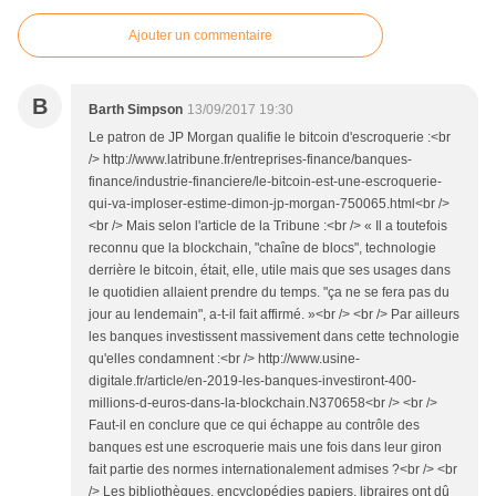
Ajouter un commentaire
B
Barth Simpson
13/09/2017 19:30
Le patron de JP Morgan qualifie le bitcoin d'escroquerie :<br
/> http://www.latribune.fr/entreprises-finance/banques-
finance/industrie-financiere/le-bitcoin-est-une-escroquerie-
qui-va-imploser-estime-dimon-jp-morgan-750065.html<br />
<br /> Mais selon l'article de la Tribune :<br /> « Il a toutefois
reconnu que la blockchain, "chaîne de blocs", technologie
derrière le bitcoin, était, elle, utile mais que ses usages dans
le quotidien allaient prendre du temps. "ça ne se fera pas du
jour au lendemain", a-t-il fait affirmé. »<br /> <br /> Par ailleurs
les banques investissent massivement dans cette technologie
qu'elles condamnent :<br /> http://www.usine-
digitale.fr/article/en-2019-les-banques-investiront-400-
millions-d-euros-dans-la-blockchain.N370658<br /> <br />
Faut-il en conclure que ce qui échappe au contrôle des
banques est une escroquerie mais une fois dans leur giron
fait partie des normes internationalement admises ?<br /> <br
/> Les bibliothèques, encyclopédies papiers, libraires ont dû