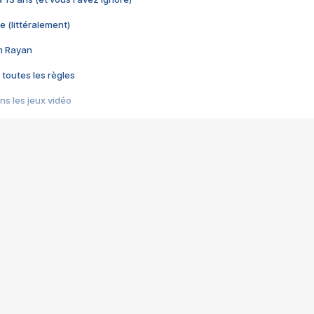
e (littéralement)
im Rayan
 toutes les règles
s les jeux vidéo
us choquant de Rockstar ? - Le scandale BULLY
e plus moche de Steam
du RÊVE tourne au CAUCHEMAR
pendant 8 heures
it… à tort
umiliés par un jeu vidéo
ire - Final Fantasy 8
ti un empire - Age of Empires