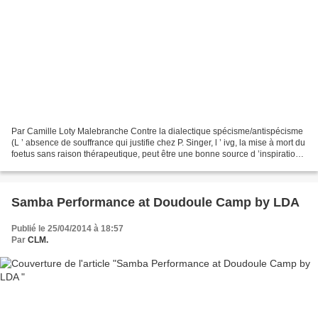
Par Camille Loty Malebranche Contre la dialectique spécisme/antispécisme
(L ’ absence de souffrance qui justifie chez P. Singer, l ’ ivg, la mise à mort du
foetus sans raison thérapeutique, peut être une bonne source d ’inspiration
pour tous les pervers...
Samba Performance at Doudoule Camp by LDA
Publié le 25/04/2014 à 18:57
Par
CLM.