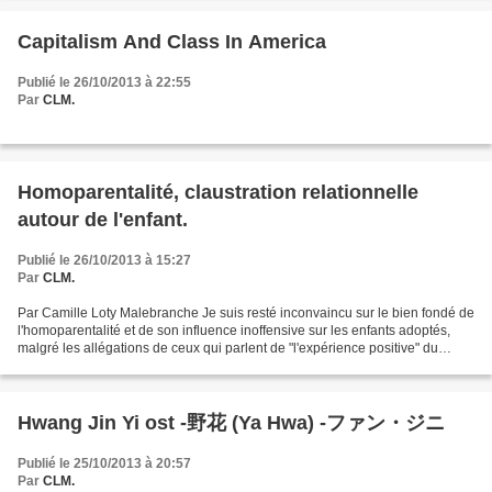
Capitalism And Class In America
Publié le 26/10/2013 à 22:55
Par
CLM.
Homoparentalité, claustration relationnelle
autour de l'enfant.
Publié le 26/10/2013 à 15:27
Par
CLM.
Par Camille Loty Malebranche Je suis resté inconvaincu sur le bien fondé de
l'homoparentalité et de son influence inoffensive sur les enfants adoptés,
malgré les allégations de ceux qui parlent de "l'expérience positive" du
devenir d'enfants ayant été...
Hwang Jin Yi ost -野花 (Ya Hwa) -ファン・ジニ
Publié le 25/10/2013 à 20:57
Par
CLM.