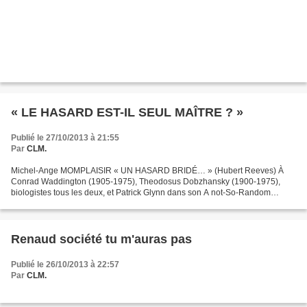
« LE HASARD EST-IL SEUL MAÎTRE ? »
Publié le 27/10/2013 à 21:55
Par
CLM.
Michel-Ange MOMPLAISIR « UN HASARD BRIDÉ… » (Hubert Reeves) À
Conrad Waddington (1905-1975), Theodosus Dobzhansky (1900-1975),
biologistes tous les deux, et Patrick Glynn dans son A not-So-Random
Universe, atténuent le rôle de Maître Hasard, porté en...
Renaud société tu m'auras pas
Publié le 26/10/2013 à 22:57
Par
CLM.