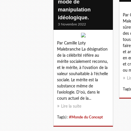
mode de
manipulation
Par 
idéologique.
Male
3 Novembre 2022
sûre
des 
tous
Par Camille Loty
fair
Malebranche La désignation
et a
de la célébrité réfère au
en e
mérite socialement reconnu,
et c
et le mérite, à l’ovation de la
ou m
valeur souhaitable à l’échelle
Li
sociale. Le mérite est la
substance même de
Tag(s
l’axiologie. D’où, dans le
cours actuel de la...
Lire la suite
Tag(s) :
#Monde du Concept