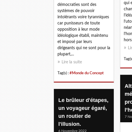
qui 
démocraties sont des
cham
systèmes de pouvoir
l’idé
intolérants voire tyranniques
l’ut
car punisseurs de toute
néan
opposition à leur mode
l’ho
idéologique établi, maintenu
hors 
et imposé par leurs
dirigeants qui ne sont pour la
Li
plupart,...
Tag(s
Lire la suite
Tag(s) :
#Monde du Concept
Al
mér
Le brûleur d'étapes,
pr
un voyageur égaré,
l’
un routier de
7 N
l'illusion.
6 Novembre 2022