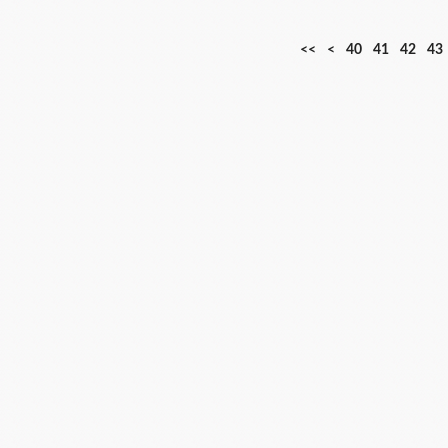
1
2
3
<<
<
40
41
42
43
0
0
0