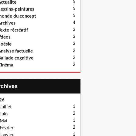
5
ctualite
5
essins-peintures
5
onde du concept
4
rchives
3
exte récréatif
3
Vdeos
3
oésie
2
nalyse factuelle
2
allade cognitive
2
Cinéma
Archives
26
1
Juillet
2
Juin
1
Mai
2
Février
1
Janvier