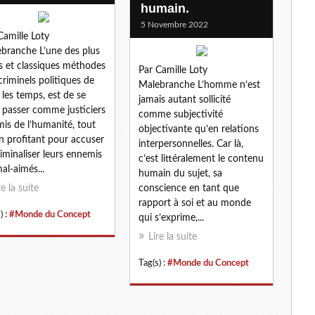
humain.
5 Novembre 2022
Camille Loty
branche L’une des plus
s et classiques méthodes
Par Camille Loty
criminels politiques de
Malebranche L’homme n’est
 les temps, est de se
jamais autant sollicité
e passer comme justiciers
comme subjectivité
mis de l’humanité, tout
objectivante qu’en relations
n profitant pour accuser
interpersonnelles. Car là,
riminaliser leurs ennemis
c’est littéralement le contenu
al-aimés...
humain du sujet, sa
re la suite
conscience en tant que
rapport à soi et au monde
) :
#Monde du Concept
qui s’exprime,...
Lire la suite
Tag(s) :
#Monde du Concept