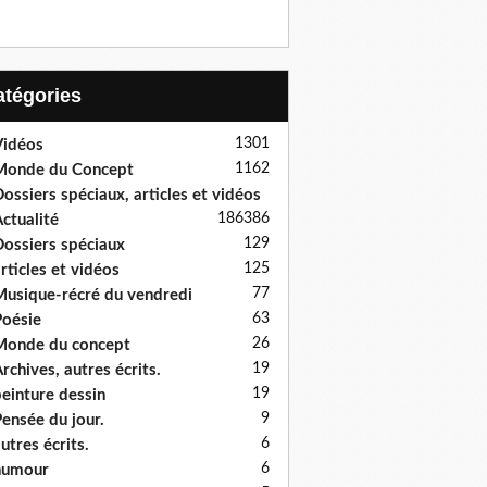
Catégories
1301
idéos
1162
Monde du Concept
ossiers spéciaux, articles et vidéos
186
386
ctualité
129
ossiers spéciaux
125
rticles et vidéos
77
usique-récré du vendredi
63
oésie
26
onde du concept
19
rchives, autres écrits.
19
einture dessin
9
ensée du jour.
6
utres écrits.
6
humour