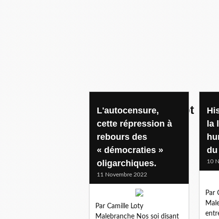
monde du concept
L'autocensure,
His
cette répression à
la
rebours des
hu
« démocraties »
du
oligarchiques.
10 
11 Novembre 2022
Par 
Male
Par Camille Loty
entr
Malebranche Nos soi disant