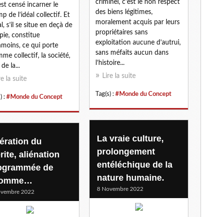
criminel, c'est le non respect
est censé incarner le
des biens légitimes,
p de l’idéal collectif. Et
moralement acquis par leurs
al, s’il se situe en deçà de
propriétaires sans
opie, constitue
exploitation aucune d’autrui,
moins, ce qui porte
sans méfaits aucun dans
mme collectif, la société,
l’histoire...
de la...
Lire la suite
re la suite
Tag(s) :
#Monde du Concept
) :
#Monde du Concept
La vraie culture,
tération du
prolongement
ite, aliénation
entéléchique de la
ogrammée de
nature humaine.
homme…
8 Novembre 2022
ovembre 2022