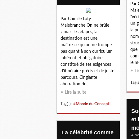
Par 
Male
"vér
Par Camille Loty
un g
Malebranche On ne brûle
la p
jamais les étapes, la
nomb
destination est une
struc
maîtresse qu'on ne trompe
que 
pas quant à son curriculum
comm
inhérent et obligatoire
le mé
constitué de ses exigences
d'itinéraire précis et de juste
Li
parcours. Cinglante
Tag(s
aberration du...
Lire la suite
Tag(s) :
#Monde du Concept
So
et
mo
La célébrité comme
4 N