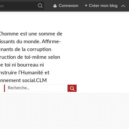
Connexion
+
Créer mon blog
on. L’homme est une somme de
ahissants du monde. Affirme-
iénants de la corruption
struction de toi-même selon
re toi ni bourreau ni
nstruire l’Humanité et
tionnement social.CLM