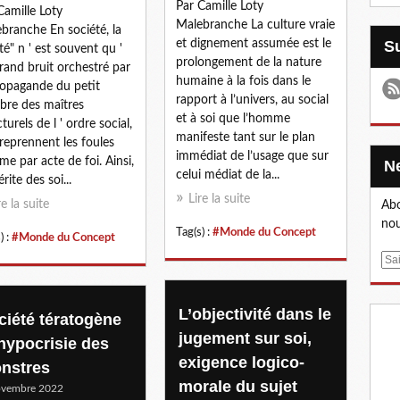
Par Camille Loty
Camille Loty
Malebranche La culture vraie
branche En société, la
et dignement assumée est le
ité" n ' est souvent qu '
prolongement de la nature
rand bruit orchestré par
humaine à la fois dans le
ropagande du petit
rapport à l’univers, au social
re des maîtres
et à soi que l’homme
turels de l ' ordre social,
manifeste tant sur le plan
reprennent les foules
immédiat de l’usage que sur
e par acte de foi. Ainsi,
celui médiat de la...
rite des soi...
Lire la suite
re la suite
Abo
nou
Tag(s) :
#Monde du Concept
) :
#Monde du Concept
E
m
a
L’objectivité dans le
i
ciété tératogène
l
jugement sur soi,
 hypocrisie des
exigence logico-
nstres
morale du sujet
ovembre 2022