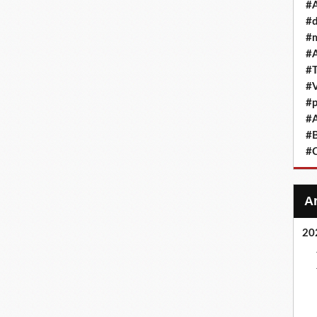
#A
#d
#m
#A
#T
#
#p
#A
#B
#
20