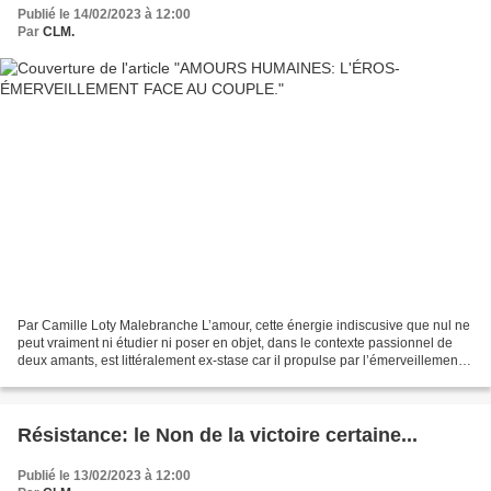
Publié le 14/02/2023 à 12:00
Par
CLM.
Par Camille Loty Malebranche L’amour, cette énergie indiscusive que nul ne
peut vraiment ni étudier ni poser en objet, dans le contexte passionnel de
deux amants, est littéralement ex-stase car il propulse par l’émerveillement
qui est le sien, hors du...
Résistance: le Non de la victoire certaine...
Publié le 13/02/2023 à 12:00