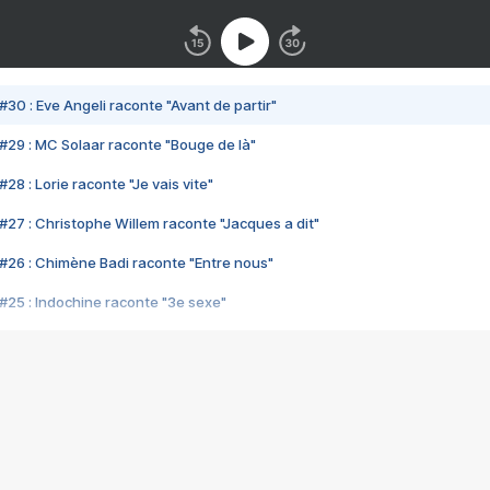
#30 : Eve Angeli raconte "Avant de partir"
#29 : MC Solaar raconte "Bouge de là"
28 : Lorie raconte "Je vais vite"
#27 : Christophe Willem raconte "Jacques a dit"
#26 : Chimène Badi raconte "Entre nous"
#25 : Indochine raconte "3e sexe"
#24 : Zaho raconte "C'est chelou"
#23 : Patrick Bruel raconte "Au café des délices"
#22 : Kyo raconte "Le chemin"
#21 : Nolwenn Leroy raconte "Cassé"