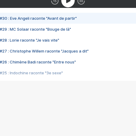
#30 : Eve Angeli raconte "Avant de partir"
#29 : MC Solaar raconte "Bouge de là"
28 : Lorie raconte "Je vais vite"
#27 : Christophe Willem raconte "Jacques a dit"
#26 : Chimène Badi raconte "Entre nous"
#25 : Indochine raconte "3e sexe"
#24 : Zaho raconte "C'est chelou"
#23 : Patrick Bruel raconte "Au café des délices"
#22 : Kyo raconte "Le chemin"
#21 : Nolwenn Leroy raconte "Cassé"
#20 : Patrick Hernandez raconte "Born to be alive"