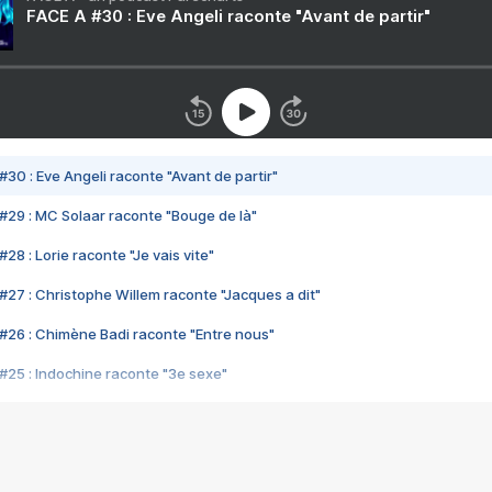
FACE A #30 : Eve Angeli raconte "Avant de partir"
#30 : Eve Angeli raconte "Avant de partir"
#29 : MC Solaar raconte "Bouge de là"
28 : Lorie raconte "Je vais vite"
#27 : Christophe Willem raconte "Jacques a dit"
#26 : Chimène Badi raconte "Entre nous"
#25 : Indochine raconte "3e sexe"
#24 : Zaho raconte "C'est chelou"
#23 : Patrick Bruel raconte "Au café des délices"