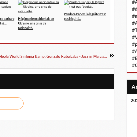
#A
#d
Pandora Papers, la légalité n’est
#m
nce barbare
Hégémonie occidentale en
pas l’équité...
#A
ilisé…
Ukraine, une crise de
rationalité.
#T
#
#p
#A
Al di Meola World Sinfonia &amp; Gonzalo Rubalcaba - Jazz in Marciac 2011
#B
#
20