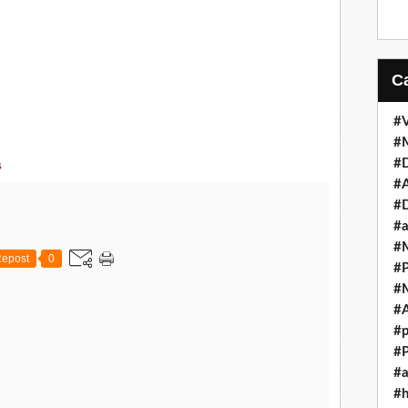
#V
#
#D
s
#A
#D
#a
#M
epost
0
#P
#M
#A
#p
#P
#a
#