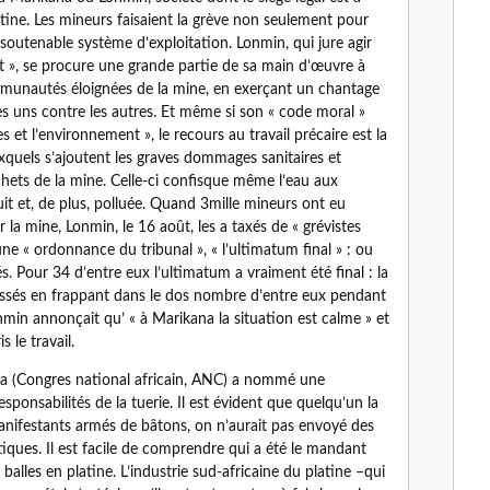
ine. Les mineurs faisaient la grève non seulement pour
nsoutenable système d’exploitation. Lonmin, qui jure agir
t », se procure une grande partie de sa main d’œuvre à
mmunautés éloignées de la mine, en exerçant un chantage
 les uns contre les autres. Et même si son « code moral »
s et l’environnement », le recours au travail précaire est la
xquels s’ajoutent les graves dommages sanitaires et
ets de la mine. Celle-ci confisque même l’eau aux
uit et, de plus, polluée. Quand 3mille mineurs ont eu
la mine, Lonmin, le 16 août, les a taxés de « grévistes
une « ordonnance du tribunal », « l’ultimatum final » : ou
. Pour 34 d’entre eux l’ultimatum a vraiment été final : la
lessés en frappant dans le dos nombre d’entre eux pendant
onmin annonçait qu’ « à Marikana la situation est calme » et
 le travail.
a (Congres national africain, ANC) a nommé une
sponsabilités de la tuerie. Il est évident que quelqu’un la
 manifestants armés de bâtons, on n’aurait pas envoyé des
tiques. Il est facile de comprendre qui a été le mandant
balles en platine. L’industrie sud-africaine du platine –qui