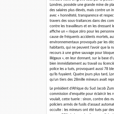
Londres, possède une grande mine de plat
des salaires plus élevés, mais contre un i
avec « honnêteté, transparence et respec
travers des sous-traitances dans des co
contre les travailleurs et en les dressant
affiche un « risque zéro pour les personne
cause de fréquents accidents mortels, au
environnementaux provoqués par les déch
habitants, qui ne peuvent l’avoir que la n
recours à une grève sauvage pour bloquer 
illégaux », en leur donnant, sur la base d’
bien immédiatement au travail ou licenciés
police les a tués, provoquant aussi 78 b
qu’ils fuyaient. Quatre jours plus tard, L
qu’un tiers des 28mille mineurs avait repris
Le président d’Afrique du Sud Jacob Zum
commission d’enquête pour éclaircir les re
voulait, cette tuerie : sinon, contre des
policiers armés de fusils d’assaut automa
occulte : les mineurs ont été tués par des 