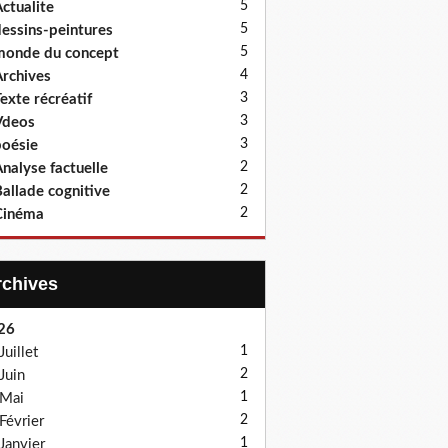
5
ctualite
5
essins-peintures
5
onde du concept
4
rchives
3
exte récréatif
3
Vdeos
3
oésie
2
nalyse factuelle
2
allade cognitive
2
Cinéma
Archives
26
1
Juillet
2
Juin
1
Mai
2
Février
1
Janvier