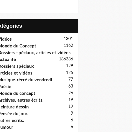
Catégories
1301
idéos
1162
Monde du Concept
ossiers spéciaux, articles et vidéos
186
386
ctualité
129
ossiers spéciaux
125
rticles et vidéos
77
usique-récré du vendredi
63
oésie
26
onde du concept
19
rchives, autres écrits.
19
einture dessin
9
ensée du jour.
6
utres écrits.
6
humour