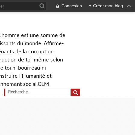
Connexion
+
Créer mon blog
on. L’homme est une somme de
ahissants du monde. Affirme-
iénants de la corruption
struction de toi-même selon
re toi ni bourreau ni
nstruire l’Humanité et
tionnement social.CLM