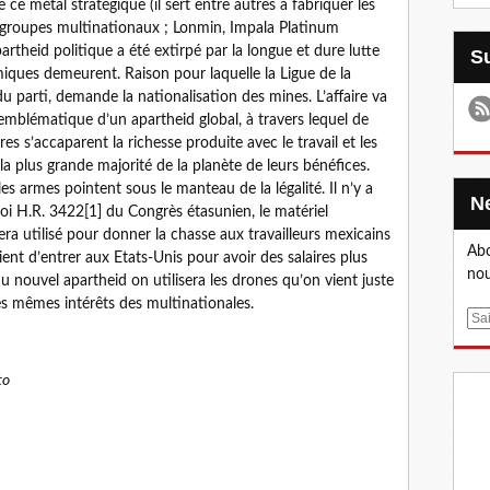
e métal stratégique (il sert entre autres à fabriquer les
s groupes multinationaux ; Lonmin, Impala Platinum
rtheid politique a été extirpé par la longue et dure lutte
iques demeurent. Raison pour laquelle la Ligue de la
 parti, demande la nationalisation des mines. L’affaire va
 emblématique d’un apartheid global, à travers lequel de
es s’accaparent la richesse produite avec le travail et les
a plus grande majorité de la planète de leurs bénéfices.
es armes pointent sous le manteau de la légalité. Il n’y a
 loi H.R. 3422[1] du Congrès étasunien, le matériel
sera utilisé pour donner la chasse aux travailleurs mexicains
Abo
ient d’entrer aux Etats-Unis pour avoir des salaires plus
nou
du nouvel apartheid on utilisera les drones qu’on vient juste
es mêmes intérêts des multinationales.
E
m
a
to
i
l