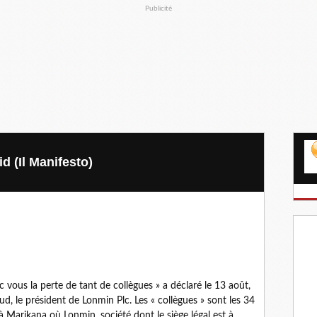
Publicité
d (Il Manifesto)
 vous la perte de tant de collègues » a déclaré le 13 août,
d, le président de Lonmin Plc. Les « collègues » sont les 34
à Marikana où Lonmin, société dont le siège légal est à