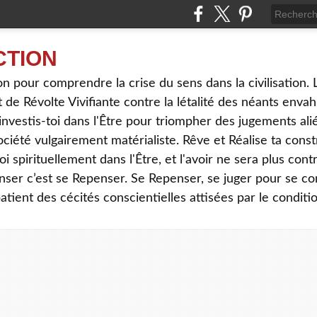
CTION
tion pour comprendre la crise du sens dans la civilisati
t de Révolte Vivifiante contre la létalité des néants env
t, investis-toi dans l'Être pour triompher des jugements al
ociété vulgairement matérialiste. Rêve et Réalise ta con
-toi spirituellement dans l'Être, et l'avoir ne sera plus cont
ser c’est se Repenser. Se Repenser, se juger pour se co
patient des cécités conscientielles attisées par le condi