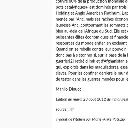
couvre 80% de la production mondiale de c
pots catalytiques)- est dominée par troi
Holding et Anglo American Platinum. L’apa
menée par l’Anc, mais ses racines économ
jeunesse Anc, contournant les sommets du
bien au-delà de l’Afrique du Sud. Elle est
puissantes élites économiques et financièr
ressources du monde entier, en excluant l
Quand on se rebelle contre leur pouvoir, l
donc pas à s’étonner si, sur la base de la
guerrier[2] retiré d’Irak et d’Afghanistan 
qui, exploités dans les maquiladoras, essa
élevés. Pour les confiner derrière le mur 
de tester dans les guerres menées pour l
Manlio Dinucci
Edition de mardi 28 août 2012 de il manifes
source:
lien
Traduit de l’italien par Marie-Ange Patrizio