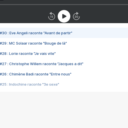
#30 : Eve Angeli raconte "Avant de partir"
#29 : MC Solaar raconte "Bouge de là"
28 : Lorie raconte "Je vais vite"
#27 : Christophe Willem raconte "Jacques a dit"
#26 : Chimène Badi raconte "Entre nous"
#25 : Indochine raconte "3e sexe"
#24 : Zaho raconte "C'est chelou"
#23 : Patrick Bruel raconte "Au café des délices"
#22 : Kyo raconte "Le chemin"
#21 : Nolwenn Leroy raconte "Cassé"