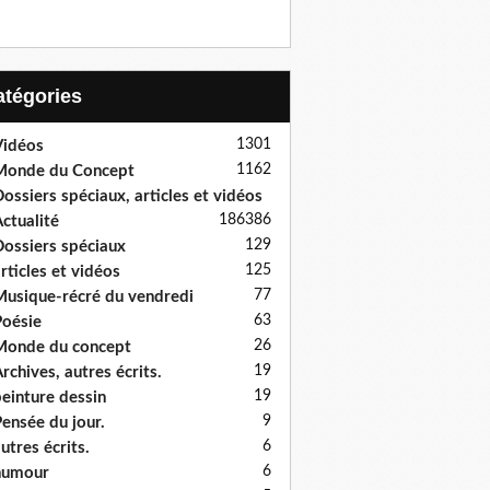
Catégories
1301
idéos
1162
Monde du Concept
ossiers spéciaux, articles et vidéos
186
386
ctualité
129
ossiers spéciaux
125
rticles et vidéos
77
usique-récré du vendredi
63
oésie
26
onde du concept
19
rchives, autres écrits.
19
einture dessin
9
ensée du jour.
6
utres écrits.
6
humour