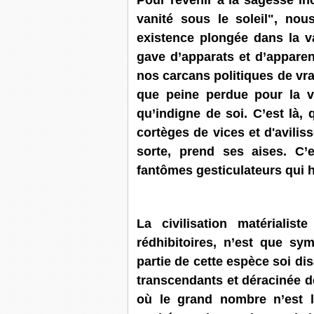
Pour revenir à la sagesse in
vanité sous le soleil", nou
existence plongée dans la v
gave d’apparats et d’apparen
nos carcans politiques de vra
que peine perdue pour la vi
qu’indigne de soi. C’est là, 
cortèges de vices et d'avilis
sorte, prend ses aises. C’e
fantômes gesticulateurs qui ha
La civilisation matérialis
rédhibitoires, n’est que sy
partie de cette espèce soi di
transcendants et déracinée de
où le grand nombre n’est l