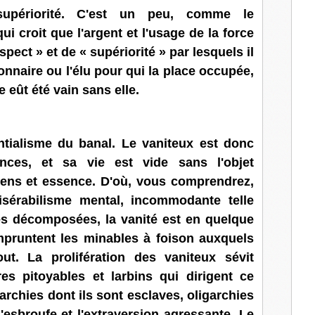
supériorité. C'est un peu, comme le
i croit que l'argent et l'usage de la force
spect » et de « supériorité » par lesquels il
ionnaire ou l'élu pour qui la place occupée,
re eût été vain sans elle.
ntialisme du banal. Le vaniteux est donc
gences, et sa vie est vide sans l'objet
 sens et essence. D'où, vous comprendrez,
sérabilisme mental, incommodante telle
és décomposées, la vanité est en quelque
empruntent les minables à foison auxquels
ut. La prolifération des vaniteux sévit
es pitoyables et larbins qui dirigent ce
archies dont ils sont esclaves, oligarchies
esbroufe et l'extraversion agressante. Le