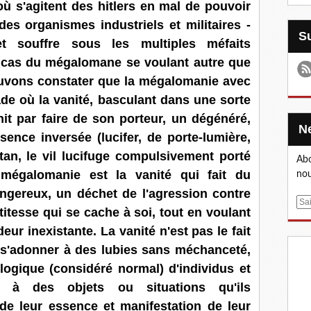
où s'agitent des hitlers en mal de pouvoir
des organismes industriels et militaires -
 souffre sous les multiples méfaits
e cas du mégalomane se voulant autre que
ouvons constater que la mégalomanie avec
ade où la vanité, basculant dans une sorte
nit par faire de son porteur, un dégénéré,
ssence inversée (lucifer, de porte-lumière,
an, le vil lucifuge compulsivement porté
Abo
mégalomanie est la vanité qui fait du
nou
gereux, un déchet de l'agression contre
E
petitesse qui se cache à soi, tout en voulant
m
ur inexistante. La vanité n'est pas le fait
a
i
 s'adonner à des lubies sans méchanceté,
l
ogique (considéré normal) d'individus et
és à des objets ou situations qu'ils
de leur essence et manifestation de leur