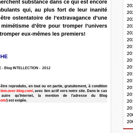
herchent substance dans ce qui est encore
20
bulants qui, au plus fort de leur inanité
20
-être ostentatoire de l’extravagance d’une
20
 mimétisme d’être pour tromper l’univers
20
 tromper eux-mêmes les premiers!
20
20
20
20
CHE
20
20
- Blog INTELLECTION - 2012
20
20
re reproduits, en tout ou en partie, gratuitement, à condition
20
ection.over-blog.com/
, avec lien actif vers notre site. Dans le cas
20
autre qu'Internet, la mention de l'adresse du Blog
.com/
) est exigée.
20
20
20
20