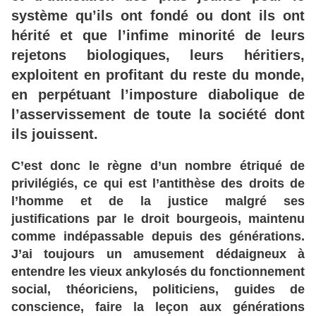
système
qu
’ils
ont
fondé
ou
dont
ils
ont
hérité
et
que
l’infime
minorité
de
leurs
rejetons
biologiques
, leurs
héritiers
,
exploitent
en
profitant
du
reste
du
monde
,
en
perpétuant
l’imposture
diabolique
de
l’asservissement
de
toute
la
société
dont
ils
jouissent
.
C’est
donc
le
règne
d’un
nombre
étriqué
de
privilégiés
, ce
qui
est
l’antithèse
des
droits
de
l’homme
et
de
la
justice
malgré
ses
justifications
par
le
droit
bourgeois
, maintenu
comme
indépassable
depuis
des
générations
.
J
’ai
toujours
un
amusement
dédaigneux
à
entendre
les
vieux
ankylosés
du
fonctionnement
social
, théoriciens
, politiciens
, guides
de
conscience
, faire
la
leçon
aux
générations