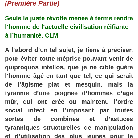
(Première Partie)
Seule la
juste
révolte
menée
à terme
rendra
l’homme
de
l’actuelle
civilisation
réifiante
à l
’humanité
.
CLM
À l’abord
d’un
tel
sujet
, je
tiens
à préciser
,
pour
éviter
toute
méprise
pouvant
venir
de
quiproquos
intellos
, que
je
ne
cible
guère
l’homme
âgé
en
tant
que
tel
, ce
qui
serait
de
l’âgisme
plat
et
mesquin
, mais
la
tyrannie
d’une
poignée
d’hommes
d’âge
mûr
, qui
ont
créé
ou
maintenu
l’ordre
social
infect
en
l’imposant
par
toutes
sortes
de
combines
et
d’astuces
tyranniques
structurelles
de
manipulation
et
d’utilisation
des
plus
jeunes
pour
le