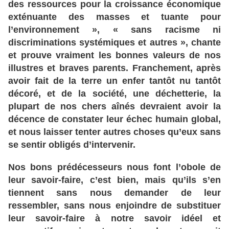
des
ressources
pour
la
croissance
économique
exténuante
des
masses
et
tuante
pour
l’environnement
», «
sans racisme
ni
discriminations
systémiques
et
autres
»,
chante
et
prouve
vraiment
les
bonnes
valeurs
de
nos
illustres
et
braves
parents
. Franchement
, après
avoir
fait
de
la
terre
un
enfer
tantôt
nu
tantôt
décoré
, et
de
la
société
, une
déchetterie
, la
plupart
de
nos
chers
aînés
devraient
avoir
la
décence
de
constater
leur
échec
humain
global
,
et
nous
laisser
tenter
autres
choses
qu
’eux
sans
se
sentir
obligés
d’intervenir
.
Nos bons
prédécesseurs
nous
font
l’obole
de
leur
savoir
-faire
, c
’est
bien
, mais
qu
’ils
s’en
tiennent
sans
nous
demander
de
leur
ressembler
, sans
nous
enjoindre
de
substituer
leur
savoir
-faire
à notre
savoir
idéel
et