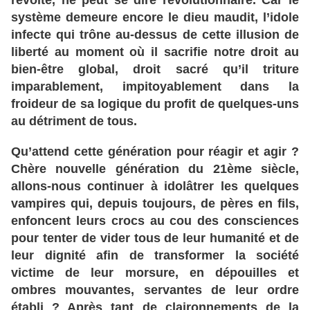
révolté
, ne
peut
se
dire
révolutionnaire
. Car
le
système
demeure
encore
le
dieu
maudit
, l
’idole
infecte
qui
trône
au
-dessus
de
cette
illusion
de
liberté
au
moment
où
il
sacrifie
notre
droit
au
bien
-être
global
, droit
sacré
qu
’il
triture
imparablement
, impitoyablement
dans
la
froideur
de
sa
logique
du
profit
de
quelques
-uns
au
détriment
de
tous
.
Qu’attend
cette
génération
pour
réagir
et
agir
?
Chère
nouvelle
génération
du
21ème
siècle
,
allons
-nous
continuer
à idolâtrer
les
quelques
vampires
qui
, depuis
toujours
, de
pères
en
fils
,
enfoncent
leurs
crocs
au
cou
des
consciences
pour
tenter
de
vider
tous
de
leur
humanité
et
de
leur
dignité
afin
de
transformer
la
société
victime
de
leur
morsure
, en
dépouilles
et
ombres
mouvantes
, servantes
de
leur
ordre
établi
? Après
tant
de
claironnements
de
la