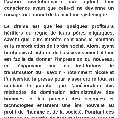
l’action
révolutionnaire
qui
agitent
leur
conscience
avant
que
celle
-ci
ne
devienne
un
rouage
fonctionnel
de
la
machine
systémique
.
Le drame
est
que
les
quelques
profiteurs
héritiers
du
règne
de
leurs
pères
oligarques
,
savent
que
leurs
intérêts
sont
dans
le
maintien
et
la
reproduction
de
l’ordre
social
. Alors
, ayant
hérité
des
structures
de
l’asservissement
, il
leur
est
facile
de
donner
l’impression
du
nouveau
,
en
s’appuyant
sur
les
institutions
de
transmission
du
« savoir
» notamment
l’école
et
l’université
, la
presse
pour
laisser
croire
tout
en
snobant
le
populo
, que
l’amélioration
des
méthodes
de
domination
administrative
des
hommes
et
les
percées
des
sciences
et
technologies
enfantent
une
ère
nouvelle
au
profit
de
l’homme
et
de
la
société
. Pourtant
ces