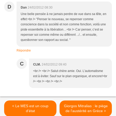
D
Dan
24/02/2012 08:30
Une belle pensée à ne jamais perdre de vue dans sa tête, en
effet:<br /> "Penser le nouveau, se repenser comme
conscience dans la société et non comme fonction, voilà une
piste essentielle à la libération…<br /> Car penser, c’est se
repenser soi comme même ou différent .../... et ensuite,
questionner son rapport au social. "
Répondre
C
CLM.
24/02/2012 09:40
<br /> <br /> Salut chère amie. Oui. L'automatisme
est à éviter. Sauf sur le plan organique, et encore!<br
/> <br /> <br /> <br />
< Le MES est un coup
Giorgos Mitralias : le piège
d'état
de l'austérité en Grèce >