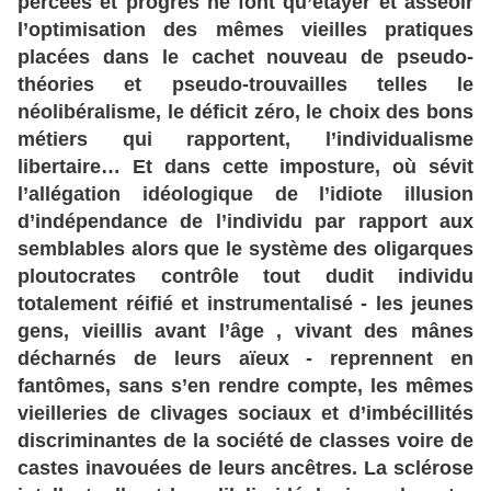
percées
et
progrès
ne
font
qu
’étayer
et
asseoir
l’optimisation
des
mêmes
vieilles
pratiques
placées
dans
le
cachet
nouveau
de
pseudo
-
théories
et
pseudo
-trouvailles
telles
le
néolibéralisme
, le
déficit
zéro
, le
choix
des
bons
métiers
qui
rapportent
, l
’individualisme
libertaire
… Et
dans
cette
imposture
, où
sévit
l’allégation
idéologique
de
l’idiote
illusion
d’indépendance
de
l’individu
par
rapport
aux
semblables
alors
que
le
système
des
oligarques
ploutocrates
contrôle
tout
dudit
individu
totalement
réifié
et
instrumentalisé
- les
jeunes
gens
, vieillis
avant
l’âge
, vivant
des
mânes
décharnés
de
leurs
aïeux
- reprennent
en
fantômes
, sans
s’en
rendre
compte
, les
mêmes
vieilleries
de
clivages
sociaux
et
d’imbécillités
discriminantes
de
la
société
de
classes
voire
de
castes
inavouées
de
leurs
ancêtres
. La
sclérose