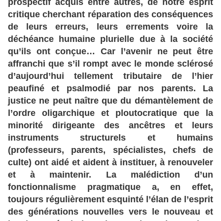
prospectif
acquis
entre
autres
, de
notre
esprit
critique
cherchant
réparation
des
conséquences
de
leurs
erreurs
, leurs
errements
voire
la
déchéance
humaine
plurielle
due
à la
société
qu
’ils
ont
conçue
… Car
l’avenir
ne
peut
être
affranchi
que
s’il
rompt
avec
le
monde
sclérosé
d’aujourd
’hui
tellement
tributaire
de
l’hier
peaufiné
et
psalmodié
par
nos
parents
. La
justice
ne
peut
naître
que
du
démantèlement
de
l’ordre
oligarchique
et
ploutocratique
que
la
minorité
dirigeante
des
ancêtres
et
leurs
instruments
structurels
et
humains
(professeurs
, parents
, spécialistes
, chefs
de
culte
) ont
aidé
et
aident
à instituer
, à
renouveler
et
à maintenir
. La
malédiction
d’un
fonctionnalisme
pragmatique
a, en
effet
,
toujours
régulièrement
esquinté
l’élan
de
l’esprit
des
générations
nouvelles
vers
le
nouveau
et