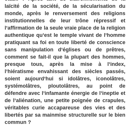
laïcité
de
la
société
, de
la
sécularisation
du
monde
, après
le
renversement
des
religions
institutionnelles
de
leur
trône
répressif
et
l’affirmation
de
la
seule
vraie
place
de
la
religion
authentique
qu
’est
le
temple
vivant
de
l’homme
pratiquant
sa
foi
en
toute
liberté
de
conscience
sans
manipulation
d’églises
ou
de
prêtres
,
comment
se
fait
-il
que
la
plupart
des
hommes
,
presque
tous
, après
la
mise
à l
’index
,
l
’hiératisme
envahissant
des
siècles
passés
,
soient
aujourd
’hui
si
idolâtres
, iconolâtres
,
systémolâtres
, ploutolâtres
, au
point
de
défendre
avec
l’infamante
énergie
de
l’ineptie
et
de
l’aliénation
, une
petite
poignée
de
crapules
,
véritables
curie
accapareuse
des
vies
et
des
libertés
par
sa
mainmise
structurelle
sur
le
bien
commun
?