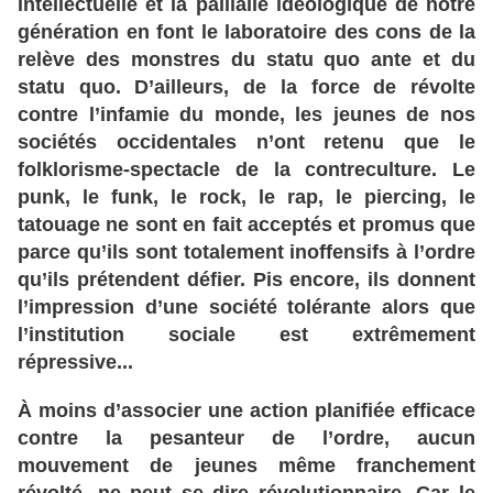
intellectuelle
et
la
palilalie
idéologique
de
notre
génération
en
font
le
laboratoire
des
cons
de
la
relève
des
monstres
du
statu
quo
ante
et
du
statu
quo
. D
’ailleurs
, de
la
force
de
révolte
contre
l’infamie
du
monde
, les
jeunes
de
nos
sociétés
occidentales
n’ont
retenu
que
le
folklorisme
-spectacle
de
la
contreculture
. Le
punk
, le
funk
, le
rock
, le
rap
, le
piercing
, le
tatouage
ne
sont
en
fait
acceptés
et
promus
que
parce
qu
’ils
sont
totalement
inoffensifs
à l
’ordre
qu
’ils
prétendent
défier
. Pis
encore
, ils
donnent
l’impression
d’une
société
tolérante
alors
que
l’institution
sociale
est
extrêmement
répressive
...
À moins
d’associer
une
action
planifiée
efficace
contre
la
pesanteur
de
l’ordre
, aucun
mouvement
de
jeunes
même
franchement