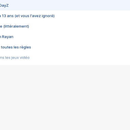
 DayZ
 a 13 ans (et vous l'avez ignoré)
e (littéralement)
im Rayan
 toutes les règles
s les jeux vidéo
us choquant de Rockstar ? - Le scandale BULLY
e plus moche de Steam
du RÊVE tourne au CAUCHEMAR
pendant 8 heures
it… à tort
umiliés par un jeu vidéo