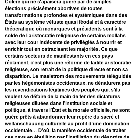
Colère qui ne s'apaisera guère par de simples
élections précisément abortives de toutes
transformations profondes et systémiques
dans des
États au système vétuste quasi féodal et à caractère
théocratique où monarques et présidents sont à la
solde de l'aristocratie religieuse de certains mollahs
avec leur cour indécente de privilégiés à nourrir et
enrichir tout en ostracisant les majorités
.
Ce que
certains secteurs de manifestants en ces pays
réclament, c'est plus une réforme de ladite aristocratie
religieuse, son retrait de la politique directe et non sa
disparition. Le maelstrom des mouvements téléguidés
par les hégémonistes occidentaux, ne dénaturera pas
les revendications légitimes des peuples qui, s’ils
veulent se défaire de la main de fer des dictatures
religieuses diluées dans l’institution sociale et
politique, à travers l’État et la morale officielle, ne sont
guère prêts à abandonner leur repère du sacré et
weltanschauung culturelle au profit d'une domination
occidentale… D’où, la manière occidentale de traiter
ces pays en ébullition par l’instillation du désordre de