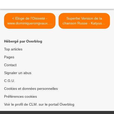
< Eloge de l'Oisiveté -
Superbe Version de la
www.dominiquerongvaux.co
chanson Russe - Katyusha
m
2012 CCP >
Hébergé par Overblog
Top articles
Pages
Contact
Signaler un abus
C.G.U.
Cookies et données personnelles
Préférences cookies
Voir le profil de CLM. sur le portail Overblog