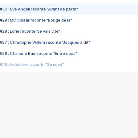
#30 : Eve Angeli raconte "Avant de partir"
#29 : MC Solaar raconte "Bouge de là"
28 : Lorie raconte "Je vais vite"
#27 : Christophe Willem raconte "Jacques a dit"
#26 : Chimène Badi raconte "Entre nous"
#25 : Indochine raconte "3e sexe"
#24 : Zaho raconte "C'est chelou"
#23 : Patrick Bruel raconte "Au café des délices"
#22 : Kyo raconte "Le chemin"
#21 : Nolwenn Leroy raconte "Cassé"
#20 : Patrick Hernandez raconte "Born to be alive"
#19 : Lorie raconte "Près de moi"