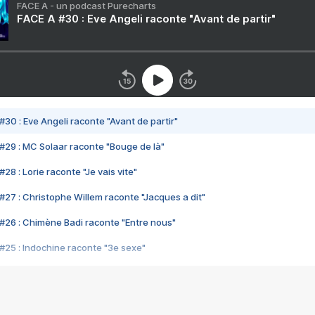
FACE A - un podcast Purecharts
FACE A #30 : Eve Angeli raconte "Avant de partir"
#30 : Eve Angeli raconte "Avant de partir"
#29 : MC Solaar raconte "Bouge de là"
28 : Lorie raconte "Je vais vite"
#27 : Christophe Willem raconte "Jacques a dit"
#26 : Chimène Badi raconte "Entre nous"
#25 : Indochine raconte "3e sexe"
#24 : Zaho raconte "C'est chelou"
#23 : Patrick Bruel raconte "Au café des délices"