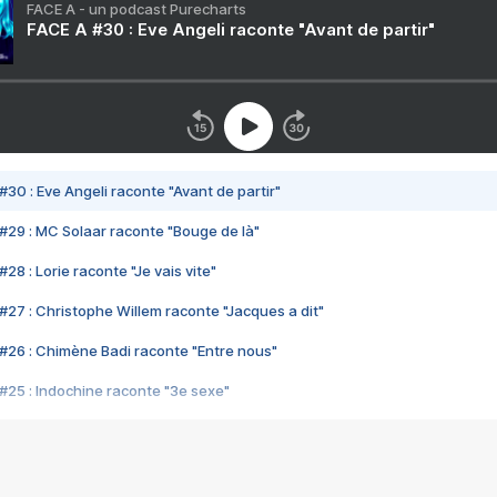
FACE A - un podcast Purecharts
FACE A #30 : Eve Angeli raconte "Avant de partir"
#30 : Eve Angeli raconte "Avant de partir"
#29 : MC Solaar raconte "Bouge de là"
28 : Lorie raconte "Je vais vite"
#27 : Christophe Willem raconte "Jacques a dit"
#26 : Chimène Badi raconte "Entre nous"
#25 : Indochine raconte "3e sexe"
#24 : Zaho raconte "C'est chelou"
#23 : Patrick Bruel raconte "Au café des délices"