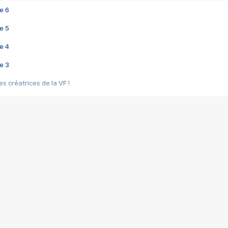
e 6
e 5
e 4
e 3
s créatrices de la VF !
e 2
e 1
e Mektoub My Love arrive enfin ! Rencontre avec Shaïn Boumedine et Sal
i : après Toni en famille
elle réalise le bouleversant Dites lui que je l'aime
ais ! Rencontre autour de Vie privée de Rebecca Zlotowski
 de Marguerite, Grave... Rencontre avec Ella Rumpf