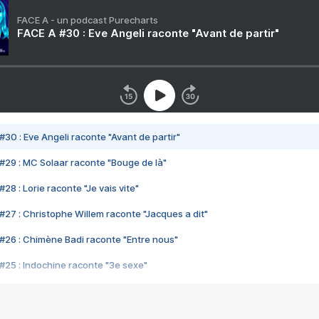
FACE A - un podcast Purecharts
FACE A #30 : Eve Angeli raconte "Avant de partir"
#30 : Eve Angeli raconte "Avant de partir"
#29 : MC Solaar raconte "Bouge de là"
28 : Lorie raconte "Je vais vite"
#27 : Christophe Willem raconte "Jacques a dit"
#26 : Chimène Badi raconte "Entre nous"
#25 : Indochine raconte "3e sexe"
#24 : Zaho raconte "C'est chelou"
#23 : Patrick Bruel raconte "Au café des délices"