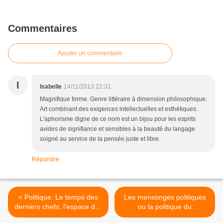
Commentaires
Ajouter un commentaire
I
Isabelle
14/11/2013 22:31
Magnifique forme. Genre littéraire à dimension philosophique.
Art combinant des exigences intellectuelles et esthétiques.
L'aphorisme digne de ce nom est un bijou pour les esprits
avides de signifiance et sensibles à la beauté du langage
soigné au service de la pensée juste et libre.
Répondre
< Politique: Le temps des
Les mensonges politiques
derniers chefs, l'espace des
ou la politique du
défroques électoralistes…
mensonge… >